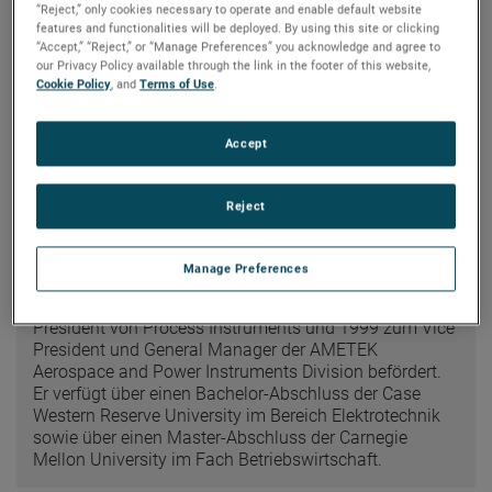
“Reject,” only cookies necessary to operate and enable default website
David A. Zapico
features and functionalities will be deployed. By using this site or clicking
“Accept,” “Reject,” or “Manage Preferences” you acknowledge and agree to
our Privacy Policy available through the link in the footer of this website,
Chairman of the Board and Chief Executive Officer
Cookie Policy
, and
Terms of Use
.
Zapico wurde im Juni 2017 zum Chairman of the
Board gewählt und ist seit Mai 2016 als Chief
Accept
Executive Officer tätig. Zuvor war er von Januar 2013
bis Mai 2016 als Executive Vice President und Chief
Operating Officer beschäftigt. Von Oktober 2003 bis
Reject
Januar 2013 war er President von Electronic
Instruments. Er trat AMETEK 1990 als Product
Engineer bei und hatte seitdem eine Vielzahl von
Manage Preferences
technischen und allgemein geschäftsführenden
Positionen inne. 1996 wurde er zum Division Vice
President von Process Instruments und 1999 zum Vice
President und General Manager der AMETEK
Aerospace and Power Instruments Division befördert.
Er verfügt über einen Bachelor-Abschluss der Case
Western Reserve University im Bereich Elektrotechnik
sowie über einen Master-Abschluss der Carnegie
Mellon University im Fach Betriebswirtschaft.